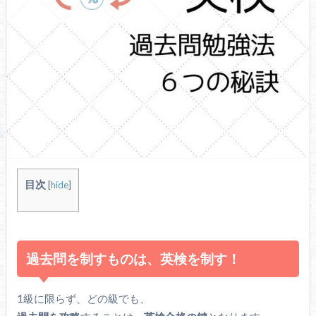
目次
[
hide
]
過去問を制すものは、英検を制す！
1級に限らず、どの級でも、