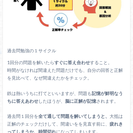
過去問勉強の１サイクル
1回分の問題を解いたら
すぐに答え合わせ
すること。
時間がなければ間違えた問題だけでも、自分の回答と正解
を見比べて、なぜ間違えたかをチェック。
鉄は熱いうちに打てといいますが、問題も
記憶が鮮明なう
ちに答えあわせ
したほうが、
脳に正解が記憶
されます。
過去問１回分を
全て通して問題を解いてしまうと、
大抵は
正解のチェックだけして、間違いをを見直す前に、
疲れき
ってしまうか、時間切れ
になってしまいます。