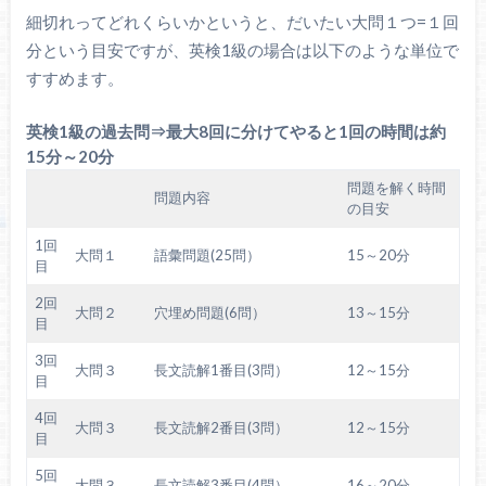
細切れってどれくらいかというと、だいたい大問１つ=１回
分という目安ですが、英検1級の場合は以下のような単位で
すすめます。
英検1級の過去問⇒最大8回に分けてやると1回の時間は約
15分～20分
問題を解く時間
問題内容
の目安
1回
大問１
語彙問題(25問）
15～20分
目
2回
大問２
穴埋め問題(6問）
13～15分
目
3回
大問３
長文読解1番目(3問）
12～15分
目
4回
大問３
長文読解2番目(3問）
12～15分
目
5回
大問３
長文読解3番目(4問）
16～20分