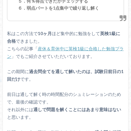
５．何％得点できたかチェックする
６．弱点パートを1点集中で繰り返し解く
私はこの方法で
10ヶ月
ほど集中的に勉強をして
英検1級に
合格
できました。
こちらの記事「
産休＆育休中に英検1級に合格した勉強プラ
ン
」でもご紹介させていただいております。
この期間に
過去問全てを通して解いたのは、試験日前日の1
回だけ
です。
前日は通して解く時の時間配分のシュミレーションのため
で、最後の確認です。
それ以外には
通しで問題を解くことにはあまり意味はない
と思います。