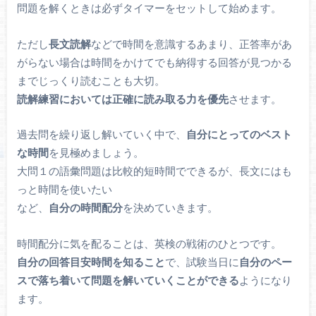
問題を解くときは必ずタイマーをセットして始めます。
ただし
長文読解
などで時間を意識するあまり、正答率があ
がらない場合は時間をかけてでも納得する回答が見つかる
までじっくり読むことも大切。
読解練習においては正確に読み取る力を優先
させます。
過去問を繰り返し解いていく中で、
自分にとってのベスト
な時間
を見極めましょう。
大問１の語彙問題は比較的短時間でできるが、長文にはも
っと時間を使いたい
など、
自分の時間配分
を決めていきます。
時間配分に気を配ることは、英検の戦術のひとつです。
自分の回答目安時間を知ること
で、試験当日に
自分のペー
スで落ち着いて問題を解いていくことができる
ようになり
ます。