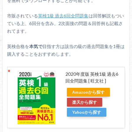
を無料でダウンロードすることが可能です。
市販されている
英検1級 過去6回全問題集
は回答解説もつい
ている上、6回分を含み、2次面接の問題＆回答例も記載さ
れてます。
英検合格を
本気で
目指す方は該当の級の過去問題集を1冊は
購入することをおすすめします。
2020年度版 英検1級 過去6
回全問題集 [ 旺文社 ]
Amazonから探す
楽天から探す
Yahooから探す