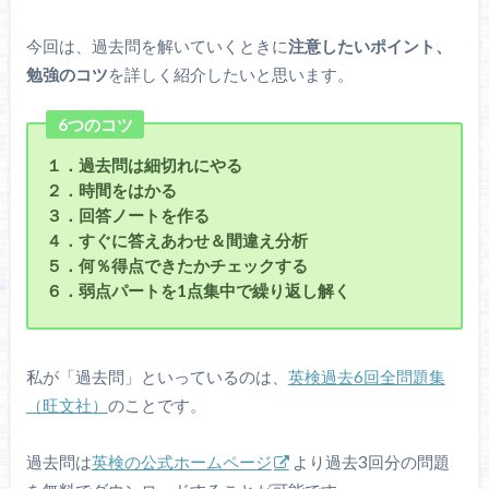
今回は、過去問を解いていくときに
注意したいポイント、
勉強のコツ
を詳しく紹介したいと思います。
6つのコツ
１．過去問は細切れにやる
２．時間をはかる
３．回答ノートを作る
４．すぐに答えあわせ＆間違え分析
５．何％得点できたかチェックする
６．弱点パートを1点集中で繰り返し解く
私が「過去問」といっているのは、
英検過去6回全問題集
（旺文社）
のことです。
過去問は
英検の公式
ホームページ
より過去3回分の問題