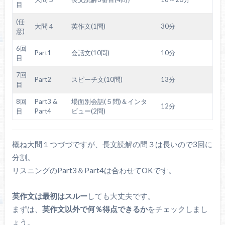
目
(任
大問４
英作文(1問)
30分
意)
6回
Part1
会話文(10問)
10分
目
7回
Part2
スピーチ文(10問)
13分
目
8回
Part3 &
場面別会話(５問)＆インタ
12分
目
Part4
ビュー(2問)
概ね大問１つづづですが、長文読解の問３は長いので3回に
分割。
リスニングのPart3＆Part4は合わせてOKです。
英作文は最初はスルー
しても大丈夫です。
まずは、
英作文以外で何％得点できるか
をチェックしまし
ょう。