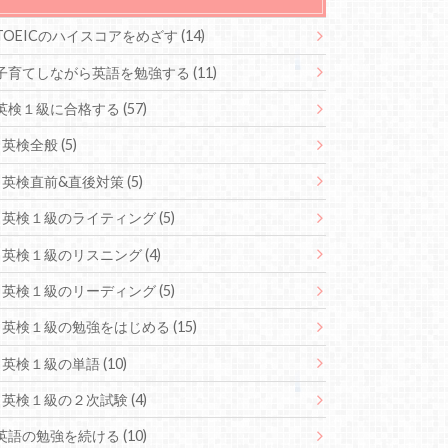
TOEICのハイスコアをめざす
(14)
子育てしながら英語を勉強する
(11)
英検１級に合格する
(57)
英検全般
(5)
英検直前&直後対策
(5)
英検１級のライティング
(5)
英検１級のリスニング
(4)
英検１級のリーディング
(5)
英検１級の勉強をはじめる
(15)
英検１級の単語
(10)
英検１級の２次試験
(4)
英語の勉強を続ける
(10)