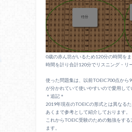
0歳の赤ん坊がいるため120分の時間を
時間を計り合計120分でリスニング・リ
使った問題集は、以前TOEIC700点か
が分かれていて使いやすいので愛用して
＊追記＊
2019年現在のTOEICの形式とは異な
あくまで参考として紹介しております。
これからTOEIC受験のための勉強をする
ます。