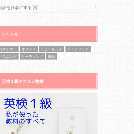
英語を仕事にする
(4)
ジャンル
おすすめ！
オススメ
スピーキング
ライティング
リスニング
リーディング
単語
英検１級オススメ教材