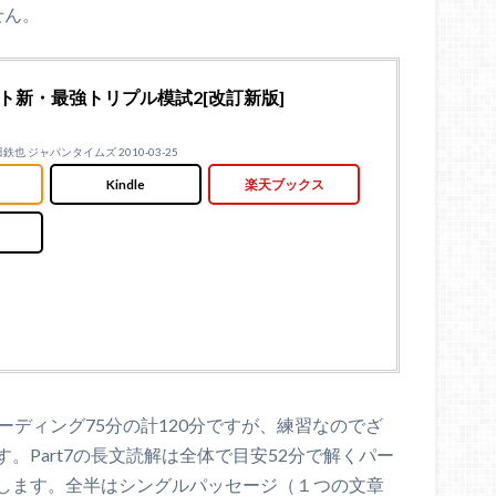
せん。
)テスト新・最強トリプル模試2[改訂新版]
也 ジャパンタイムズ 2010-03-25
Kindle
楽天ブックス
リーディング75分の計120分ですが、練習なのでざ
。Part7の長文読解は全体で目安52分で解くパー
します。全半はシングルパッセージ（１つの文章