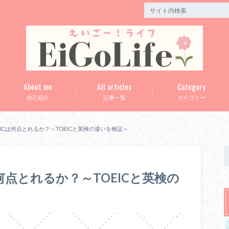
About me
All articles
Category
自己紹介
記事一覧
カテゴリー
EICは何点とれるか？～TOEICと英検の違いを検証～
何点とれるか？～TOEICと英検の