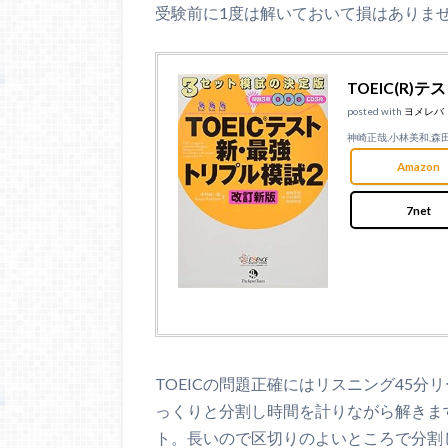
受験前に1度は解いておいて損はありま
TOEIC(R
posted with
ヨメレバ
神崎正哉,小林美和,森田鉄
Amazon
7net
TOEICの問題正確にはリスニング45分
っくりと分割し時間を計りながら解きます
ト。長いので区切りのよいところで分割