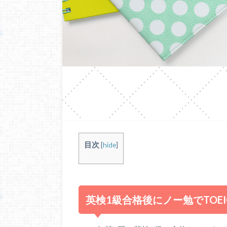
目次
[
hide
]
英検1級合格後にノー勉でTOE