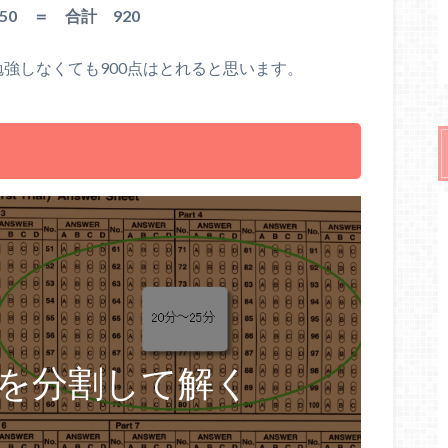
50 ＝ 合計 920
勉強しなくても900点はとれると思います。
模試を分割して解く