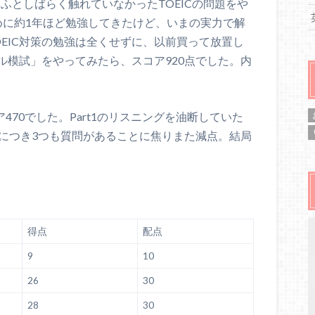
、ふとしばらく触れていなかったTOEICの問題をや
めに約1年ほど勉強してきたけど、いまの実力で解
OEIC対策の勉強は全くせずに、以前買って放置し
プル模試」をやってみたら、スコア920点でした。内
470でした。Part1のリスニングを油断していた
問につき3つも質問があることに焦りまた減点。結局
得点
配点
9
10
26
30
28
30