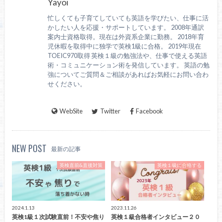
Yayoi
忙しくても子育てしていても英語を学びたい、仕事に活
かしたい人を応援・サポートしています。 2008年通訳
案内士資格取得。現在は外資系企業に勤務。 2018年育
児休暇を取得中に独学で英検1級に合格。 2019年現在
TOEIC970取得 英検１級の勉強法や、仕事で使える英語
術・コミュニケーション術を発信しています。 英語の勉
強についてご質問＆ご相談があればお気軽にお問い合わ
せください。
WebSite
Twitter
Facebook
NEW POST
最新の記事
英検直前&直後対策
英検１級に合格する
2024.1.13
2023.11.26
英検1級１次試験直前！不安や焦り
英検１級合格者インタビュー２０