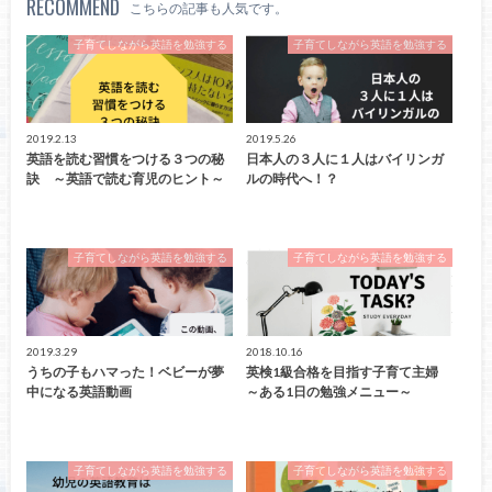
RECOMMEND
こちらの記事も人気です。
子育てしながら英語を勉強する
子育てしながら英語を勉強する
2019.2.13
2019.5.26
英語を読む習慣をつける３つの秘
日本人の３人に１人はバイリンガ
訣 ～英語で読む育児のヒント～
ルの時代へ！？
子育てしながら英語を勉強する
子育てしながら英語を勉強する
2019.3.29
2018.10.16
うちの子もハマった！ベビーが夢
英検1級合格を目指す子育て主婦
中になる英語動画
～ある1日の勉強メニュー～
子育てしながら英語を勉強する
子育てしながら英語を勉強する