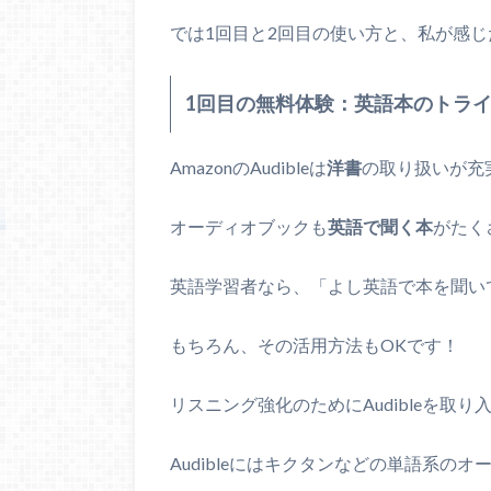
では1回目と2回目の使い方と、私が感
1回目の無料体験：英語本のトラ
AmazonのAudibleは
洋書
の取り扱いが充
オーディオブックも
英語で聞く本
がたく
英語学習者なら、「よし英語で本を聞い
もちろん、その活用方法もOKです！
リスニング強化のためにAudibleを取
Audibleにはキクタンなどの単語系