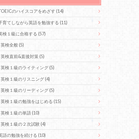
TOEICのハイスコアをめざす
(14)
子育てしながら英語を勉強する
(11)
英検１級に合格する
(57)
英検全般
(5)
英検直前&直後対策
(5)
英検１級のライティング
(5)
英検１級のリスニング
(4)
英検１級のリーディング
(5)
英検１級の勉強をはじめる
(15)
英検１級の単語
(10)
英検１級の２次試験
(4)
英語の勉強を続ける
(10)