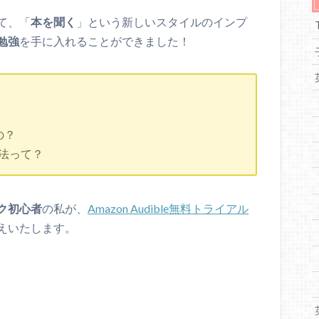
て、「
本を聞く
」という新しいスタイルのインプ
勉強
を手に入れることができました！
の？
用法って？
ク初心者
の私が、
Amazon Audible無料トライアル
えいたします。