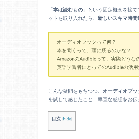
「
本は読むもの
」という固定概念を捨て
ットを取り入れたら、
新しいスキマ時間
オーディオブックって何？
本を聞くって、頭に残るのかな？
AmazonのAudibleって、実際どうな
英語学習者にとってのAudibleの活
こんな疑問をもちつつ、
オーディオブッ
を試して感じたこと、率直な感想をお伝
目次
[
hide
]